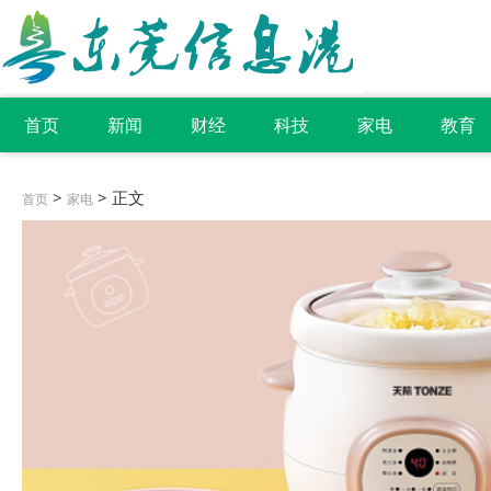
首页
新闻
财经
科技
家电
教育
>
> 正文
首页
家电