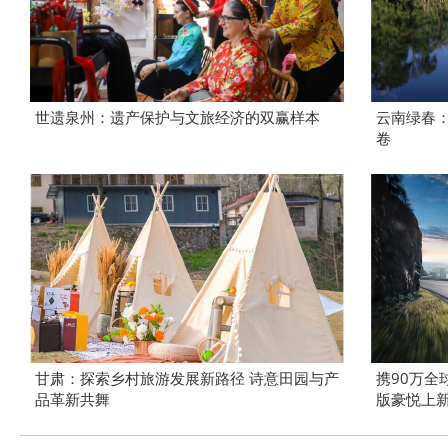
世遗泉州：遗产保护与文旅经济的双赢样本
云南绿春
卷
甘肃：探索乡村旅游发展新路径 诗意田园与产
携90万全
品革新共舞
版豪悦上