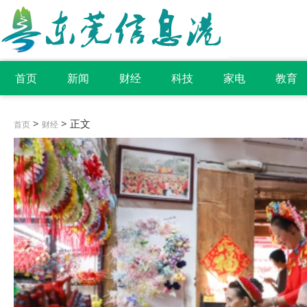
首页
新闻
财经
科技
家电
教育
>
> 正文
首页
财经