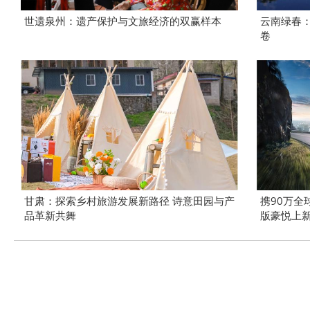
世遗泉州：遗产保护与文旅经济的双赢样本
云南绿春
卷
甘肃：探索乡村旅游发展新路径 诗意田园与产
携90万全
品革新共舞
版豪悦上