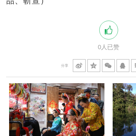
喆、靳萱）
0
人已赞
分享